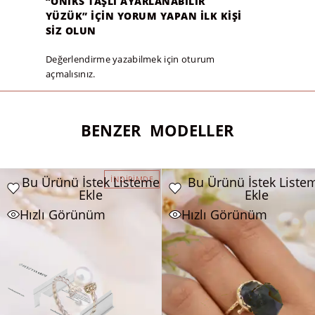
“ONIKS TAŞLI AYARLANABILIR
YÜZÜK” IÇIN YORUM YAPAN ILK KIŞI
SIZ OLUN
Değerlendirme yazabilmek için
oturum
açmalısınız
.
BENZER MODELLER
Bu Ürünü İstek Listeme
Bu Ürünü İstek Liste
İNDIRIMDE
Ekle
Ekle
Hızlı Görünüm
Hızlı Görünüm