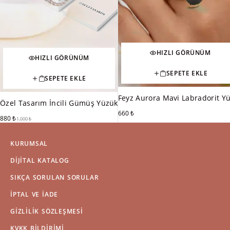
HIZLI GÖRÜNÜM
HIZLI GÖRÜNÜM
SEPETE EKLE
SEPETE EKLE
Feyz Aurora Mavi Labradorit Y
Özel Tasarım İncili Gümüş Yüzük
660
₺
880
₺
1,000
₺
KURUMSAL
DIJITAL KATALOG
SIKÇA SORULAN SORULAR
İPTAL VE İADE
GIZLILIK SÖZLEŞMESI
KVKK BILDIRIMI