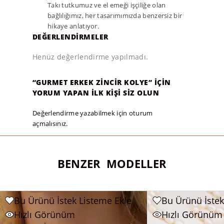
Takı tutkumuz ve el emeği işçiliğe olan
bağlılığımız, her tasarımımızda benzersiz bir
hikaye anlatıyor.
DEĞERLENDIRMELER
Henüz değerlendirme yapılmadı.
“GURMET ERKEK ZINCIR KOLYE” IÇIN
YORUM YAPAN ILK KIŞI SIZ OLUN
Değerlendirme yazabilmek için
oturum
açmalısınız
.
BENZER MODELLER
Bu Ürünü İstek Listeme Ekle
Bu Ürünü İstek
İNDIRIMDE
Hızlı Görünüm
Hızlı Görünüm