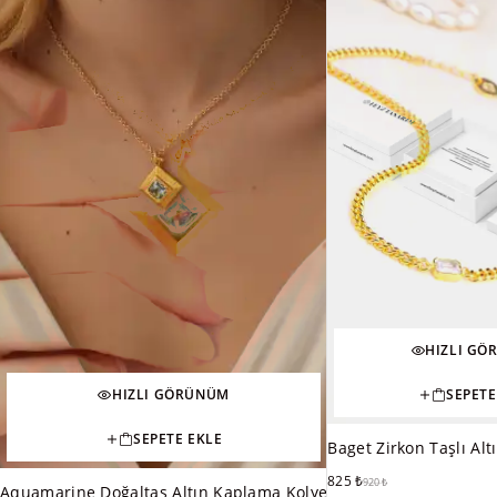
HIZLI G
SEPETE
HIZLI GÖRÜNÜM
SEPETE EKLE
Baget Zirkon Taşlı Al
825
₺
920
₺
Aquamarine Doğaltaş Altın Kaplama Kolye