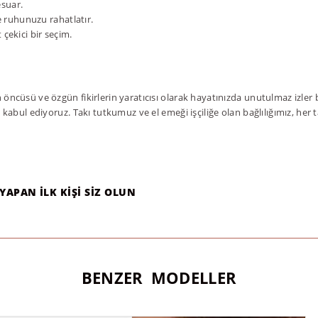
esuar.
le ruhunuzu rahatlatır.
 çekici bir seçim.
 öncüsü ve özgün fikirlerin yaratıcısı olarak hayatınızda unutulmaz izler 
k kabul ediyoruz. Takı tutkumuz ve el emeği işçiliğe olan bağlılığımız, her
YAPAN ILK KIŞI SIZ OLUN
BENZER MODELLER