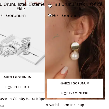
u Ürünü İstek Listeme
Bu Ürünü İstek Listeme
İNDIRIMDE
İNDIRIMDE
ÇOK SATAN
TÜKENDI
Ekle
Ekle
ızlı Görünüm
Hızlı Görünüm
HIZLI GÖRÜNÜM
HIZLI GÖRÜNÜM
SEPETE EKLE
DEVAMINI OKU
Tasarım Gümüş Halka Küpe
Yuvarlak Form İnci Küpe
000
₺