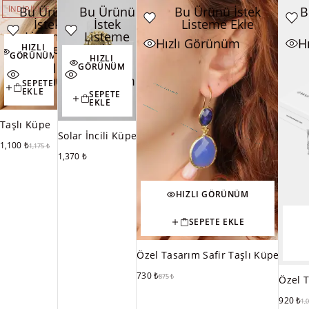
Bu Ürünü
Bu Ürünü
Bu Ürünü İstek
B
İNDIRIMDE
İNDIRIMDE
İstek
İstek
Listeme Ekle
Listeme
Listeme
Hızlı Görünüm
H
Ekle
Ekle
HIZLI
GÖRÜNÜM
HIZLI
Hızlı
Hızlı
GÖRÜNÜM
Görünüm
Görünüm
SEPETE
EKLE
SEPETE
EKLE
Taşlı Küpe
Solar İncili Küpe
1,100
₺
1,175
₺
1,370
₺
HIZLI GÖRÜNÜM
SEPETE EKLE
Özel Tasarım Safir Taşlı Küpe
730
₺
875
₺
Özel 
920
₺
1,