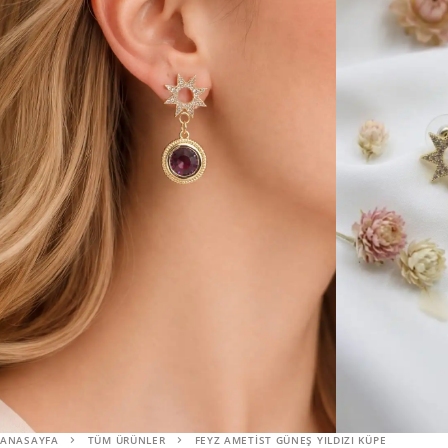
ANASAYFA
TÜM ÜRÜNLER
FEYZ AMETIST GÜNEŞ YILDIZI KÜPE