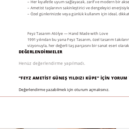
– Her kıyafetle uyum sağlayacak, zarif ve modern bir aks
– Ametist taşlarının sakinleştirici ve dengeleyici enerjisiy
– Özel günlerinizde veya günlük kullanım için ideal, dikkat
Feyz Tasarım Atölye — Hand Made with Love
1991 yılından bu yana Feyz Tasarım, özel tasarım takıların
vizyonuyla, her değerli taş parçasını bir sanat eseri olara
DEĞERLENDIRMELER
Henüz değerlendirme yapılmadı.
“FEYZ AMETIST GÜNEŞ YILDIZI KÜPE” IÇIN YORUM 
Değerlendirme yazabilmek için
oturum açmalısınız
.