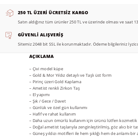
250 TL ÜZERI ÜCRETSIZ KARGO
Satın aldığınız tüm ürünler 250 TL ve üzerinde olması ve saat 13:
GÜVENLI ALIŞVERIŞ
Sitemiz 2048 bit SSL ile korunmaktadır. Ödeme bilgileriniz İyzi
AÇIKLAMA
– Çivi model küpe
– Gold & Mor Yıldız detaylı ve Taşlı üst form
– Pirinç üzeri Gold Kaplama
– Ametist renkli Zirkon Taş
– El yapımı
– Şık / Gece / Davet
– Günlük ve özel gün kullanımı
– Hafif ve rahat kullanım
– Daha uzun ömürlü kullanım için ürünü lütfen kozmetik
– Doğal ametist taşlarıyla zenginleştirilmiş, göz alıcı bir t
– Güneş yıldızı motifleri ile hem şıklığı hem de anlamı bir